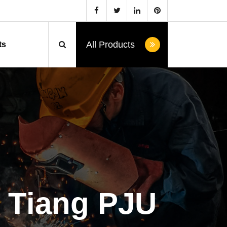
All Products
ts
k Tiang PJU