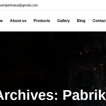
bumiperkasa@gmail.com
me
About us
Products
Gallery
Blog
Contac
Archives: Pabri