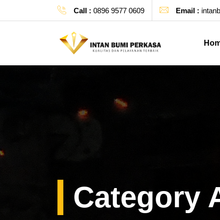
Call :
0896 9577 0609
Email :
intan
Ho
Category 