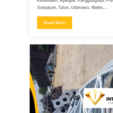
Kesamben, Nglegok, Panggungrejo, Pong
Sutojayan, Talun, Udanawu, Wates,...
Read More