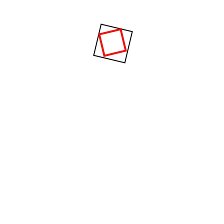
Harga Tiang Lampu PJU Galvanis
Murah Tuban
Harga Tiang Lampu PJU Galvanis Murah Tuban |
Hubungi Marketing Kami 0851-7333-0012, 0813-
3355-4787, 0896-9577-0609 atau Kirimkan
permintaan penawaran harga ke email kami
yaitu intanbumiperkasa@gmail.com Harga Tiang
Lampu PJU Kota Tuban Jawa Timur. Bagi warga
Bancar, Bangilan, Tuban, Jatirogo, Jenu,
Kenduruan, Kerek, Merakurak, Montong, Palang,
Parengan, Plumpang, Rengel,Semanding, Senori,
Singgahan, Soko, Tambakboyo, Widang,
Grabagan...
Read More