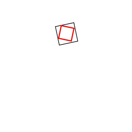
kami yaitu intanbumiperkasa@gmail.com Harga
Tiang Lampu PJU Kota Tuban Jawa Timur. Bagi
warga Bancar, Bangilan, Tuban, Jatirogo, Jenu,
Kenduruan, Kerek, Merakurak, Montong,
Palang, Parengan, Plumpang,
Rengel,Semanding, Senori, Singgahan, Soko,
Tambakboyo, Widang, Grabagan...
Read More
By
Tiangpjumurahcom
0 Comments
Harga Tiang Lampu PJU