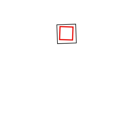
kami yaitu intanbumiperkasa@gmail.com Harga
Tiang Lampu PJU Kota Tuban Jawa Timur. Bagi
warga Bancar, Bangilan, Tuban, Jatirogo, Jenu,
Kenduruan, Kerek, Merakurak, Montong,
Palang, Parengan, Plumpang,
Rengel,Semanding, Senori, Singgahan, Soko,
Tambakboyo, Widang, Grabagan...
Read More
By
Tiangpjumurahcom
0 Comments
Harga Tiang Lampu PJU