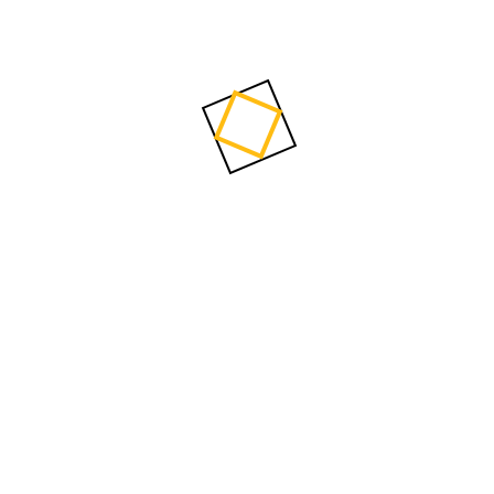
kami yaitu intanbumiperkasa@gmail.com Harga
Tiang Lampu PJU Kota Tuban Jawa Timur. Bagi
warga Bancar, Bangilan, Tuban, Jatirogo, Jenu,
Kenduruan, Kerek, Merakurak, Montong,
Palang, Parengan, Plumpang,
Rengel,Semanding, Senori, Singgahan, Soko,
Tambakboyo, Widang, Grabagan...
Read More
By
Tiangpjumurahcom
0 Comments
Harga Tiang Lampu PJU